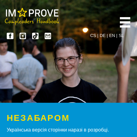
CS
|
DE
|
EN
|
SL
НЕЗАБАРОМ
Українська версія сторінки наразі в розробці.