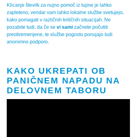
Klicanje številk za nujno pomoč iz tujine je lahko
zapleteno, vendar vam lahko lokalne službe svetujejo,
kako pomagati v različnih kritičnih situacijah. Ne
pozabite tudi, da če se
vi sami
začnete počutiti
preobremenjene, te službe pogosto ponujajo tudi
anonimno podporo.
KAKO UKREPATI OB
PANIČNEM NAPADU NA
DELOVNEM TABORU