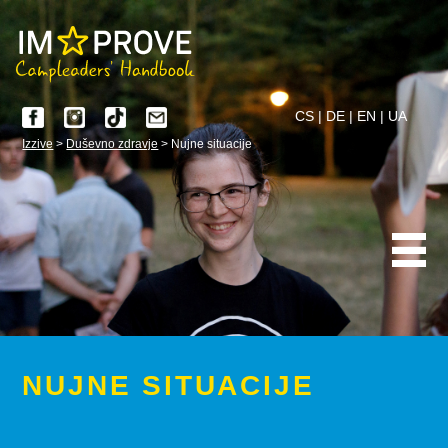
CS
|
DE
|
EN
|
UA
Izzive
>
Duševno zdravje
> Nujne situacije
NUJNE SITUACIJE