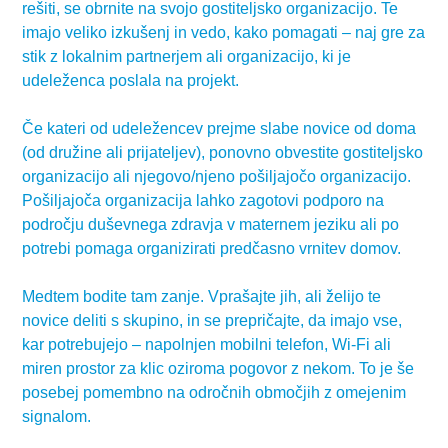
rešiti, se obrnite na svojo gostiteljsko organizacijo. Te
imajo veliko izkušenj in vedo, kako pomagati – naj gre za
stik z lokalnim partnerjem ali organizacijo, ki je
udeleženca poslala na projekt.
Če kateri od udeležencev prejme slabe novice od doma
(od družine ali prijateljev), ponovno obvestite gostiteljsko
organizacijo ali njegovo/njeno pošiljajočo organizacijo.
Pošiljajoča organizacija lahko zagotovi podporo na
področju duševnega zdravja v maternem jeziku ali po
potrebi pomaga organizirati predčasno vrnitev domov.
Medtem bodite tam zanje. Vprašajte jih, ali želijo te
novice deliti s skupino, in se prepričajte, da imajo vse,
kar potrebujejo – napolnjen mobilni telefon, Wi-Fi ali
miren prostor za klic oziroma pogovor z nekom. To je še
posebej pomembno na odročnih območjih z omejenim
signalom.