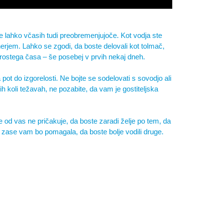
e lahko včasih tudi preobremenjujoče. Kot vodja ste
jem. Lahko se zgodi, da boste delovali kot tolmač,
prostega časa – še posebej v prvih nekaj dneh.
pot do izgorelosti. Ne bojte se sodelovati s sovodjo ali
h koli težavah, ne pozabite, da vam je gostiteljska
 od vas ne pričakuje, da boste zaradi želje po tem, da
rb zase vam bo pomagala, da boste bolje vodili druge.