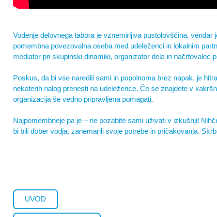
Vodenje delovnega tabora je vznemirljiva pustolovščina, vendar j
pomembna povezovalna oseba med udeleženci in lokalnim partner
mediator pri skupinski dinamiki, organizator dela in načrtovalec 
Poskus, da bi vse naredili sami in popolnoma brez napak, je hitra 
nekaterih nalog prenesti na udeležence. Če se znajdete v kakršni
organizacija še vedno pripravljena pomagati.
Najpomembneje pa je – ne pozabite sami uživati v izkušnji! Nihče
bi bili dober vodja, zanemarili svoje potrebe in pričakovanja. Sk
UVOD