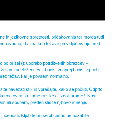
vne in jezikovne spretnosti, pričakovanja ter morda tudi
i nenavadno, da ima kdo težave pri vključevanju med
do bo prišel (z uporabo potrditvenih obrazcev –
n željami udeležencev – bodisi vnaprej bodisi v prvih
brez težav, kar je povsem normalno.
site navezati stik in vprašajte, kako se počuti. Odprto
kovna ovira, kulturne razlike ali zgolj sramežljivost,
vam ali sodbam, preden slišite njihovo mnenje.
ključenosti. Kljub temu se občasno ne pozabite