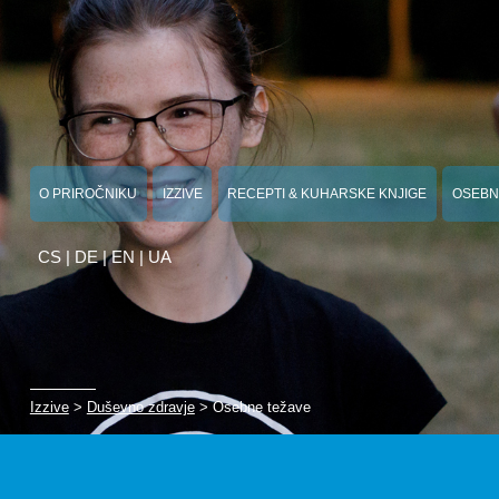
O PRIROČNIKU
IZZIVE
RECEPTI & KUHARSKE KNJIGE
OSEBN
CS
|
DE
|
EN
|
UA
Izzive
>
Duševno zdravje
> Osebne težave