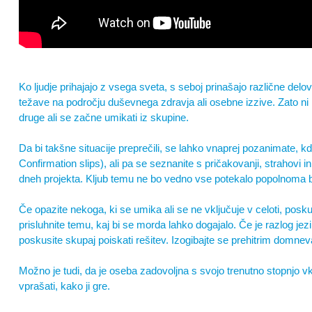
Ko ljudje prihajajo z vsega sveta, s seboj prinašajo različne delo
težave na področju duševnega zdravja ali osebne izzive. Zato n
druge ali se začne umikati iz skupine.
Da bi takšne situacije preprečili, se lahko vnaprej pozanimate, k
Confirmation slips), ali pa se seznanite s pričakovanji, strahovi i
dneh projekta. Kljub temu ne bo vedno vse potekalo popolnoma 
Če opazite nekoga, ki se umika ali se ne vključuje v celoti, posku
prisluhnite temu, kaj bi se morda lahko dogajalo. Če je razlog jezi
poskusite skupaj poiskati rešitev. Izogibajte se prehitrim domne
Možno je tudi, da je oseba zadovoljna s svojo trenutno stopnjo v
vprašati, kako ji gre.