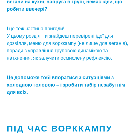
вегани на кухні, напруга в групі, немає ідей, що
робити ввечері?
І це теж частина пригоди!
У цьому розділі ти знайдеш перевірені ідеї для
дозвілля, меню для ворккампу (не лише для веганів),
поради з управління груповою динамікою та
натхнення, як залучити осмислену рефлексію.
Це допоможе тобі впоратися з ситуаціями з
холодною головою – і зробити табір незабутнім
для всіх.
ПІД ЧАС ВОРККАМПУ