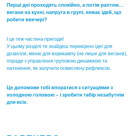
Перші дні проходять спокійно, а потім раптом…
вегани на кухні, напруга в групі, немає ідей, що
робити ввечері?
І це теж частина пригоди!
У цьому розділі ти знайдеш перевірені ідеї для
дозвілля, меню для ворккампу (не лише для веганів),
поради з управління груповою динамікою та
натхнення, як залучити осмислену рефлексію.
Це допоможе тобі впоратися з ситуаціями з
холодною головою – і зробити табір незабутнім
для всіх.