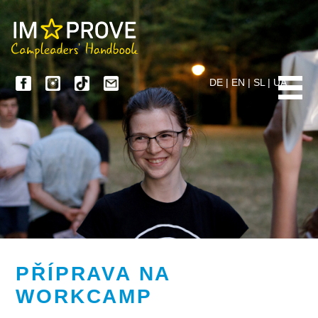
DE
|
EN
|
SL
|
UA
PŘÍPRAVA NA
WORKCAMP