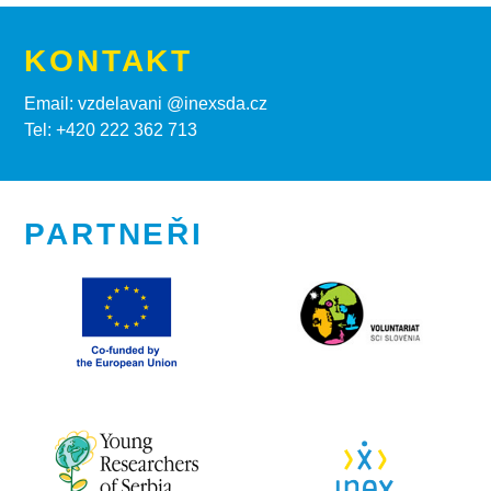
KONTAKT
Email: vzdelavani @inexsda.cz
Tel: +420 222 362 713
PARTNEŘI