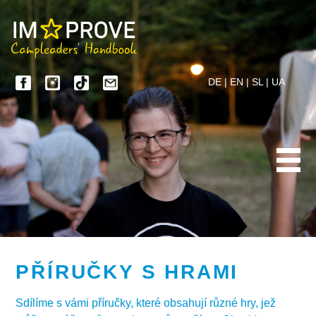
DE
|
EN
|
SL
|
UA
PŘÍRUČKY S HRAMI
Sdílíme s vámi příručky, které obsahují různé hry, jež