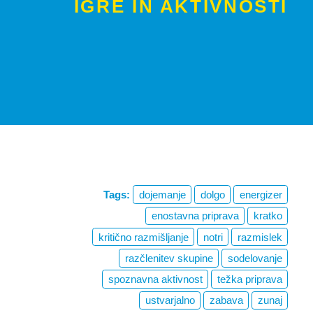
IGRE IN AKTIVNOSTI
Tags:
dojemanje
dolgo
energizer
enostavna priprava
kratko
kritično razmišljanje
notri
razmislek
razčlenitev skupine
sodelovanje
spoznavna aktivnost
težka priprava
ustvarjalno
zabava
zunaj