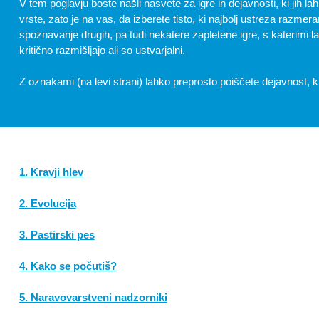
V tem poglavju boste našli nasvete za igre in dejavnosti, ki jih la
vrste, zato je na vas, da izberete tisto, ki najbolj ustreza razme
spoznavanje drugih, pa tudi nekatere zapletene igre, s katerimi 
kritično razmišljajo ali so ustvarjalni.
Z oznakami (na levi strani) lahko preprosto poiščete dejavnost, ki j
1. Kravji hlev
Kategorija:
Ogrevanje, Energizer, Spoznavanje
Cilj:
2. Evolucija
Spoznavanje, aktivacija
Trajanje:
Kategorija:
10 - 20 minut
Ogrevanje, Energizer
Potrebno gradivo:
Cilj:
3. Pastirski pes
Aktivacija
Trajanje:
Kategorija:
10 - 20 minut
Ogrevanje, Energizer
Potrebno gradivo:
Cilj:
4. Kako se počutiš?
Aktivacija
Trajanje:
Kategorija:
10 - 20 minut
Ogrevanje, Energizer
OPIS:
Potrebno gradivo/ materiali:
Cilj:
5. Naravovarstveni nadzorniki
Aktivacija
Odprt prostor (polje, travnik) brez
OPIS:
Trajanje:
Kategorija:
10 - 20 minut
Ogrevanje, Energizer