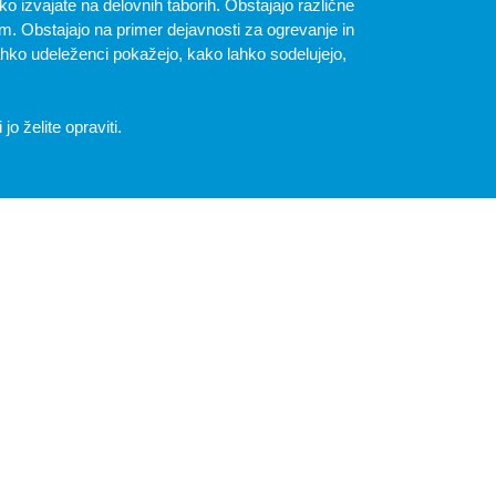
hko izvajate na delovnih taborih. Obstajajo različne
ram. Obstajajo na primer dejavnosti za ogrevanje in
lahko udeleženci pokažejo, kako lahko sodelujejo,
o želite opraviti.
 ovir na mejah