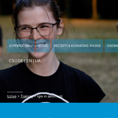
O PRIROČNIKU
IZZIVE
RECEPTI & KUHARSKE KNJIGE
OSEBN
CS
|
DE
|
EN
|
UA
Izzive
>
Trajnost
> Igre in aktivnosti