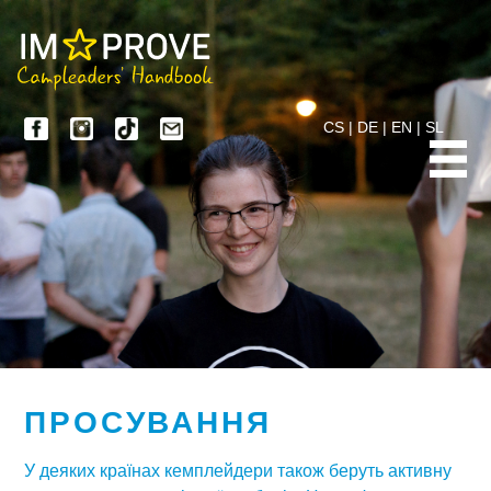
CS
|
DE
|
EN
|
SL
ПРОСУВАННЯ
У деяких країнах кемплейдери також беруть активну