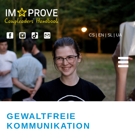
CS
|
EN
|
SL
|
UA
GEWALTFREIE
KOMMUNIKATION