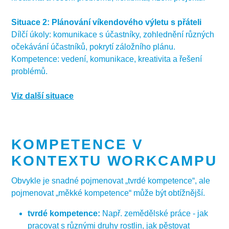
Situace 2: Plánování víkendového výletu s přáteli
Dílčí úkoly: komunikace s účastníky, zohlednění různých
očekávání účastníků, pokrytí záložního plánu.
Kompetence: vedení, komunikace, kreativita a řešení
problémů.
Viz další situace
Podívejte se na další situace, kterými může procházet
kdokoli z dobrovolníků.
KOMPETENCE V
Situace 3: Individuální cesta do cizí země
Dílčí úkoly: efektivní komunikace v cizím jazyce, kulturní
KONTEXTU WORKCAMPU
hlediska, předběžná příprava "terénu", plánování
Obvykle je snadné pojmenovat „tvrdé kompetence“, ale
různých možností (ubytování, doprava, strava atd.).
pojmenovat „měkké kompetence“ může být obtížnější.
Kompetence: cizí jazyk, práce s informacemi,
interkulturní komunikace, samostatnost, sebeřízení,
tvrdé kompetence:
Např. zemědělské práce - jak
komunikace.
pracovat s různými druhy rostlin, jak pěstovat