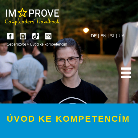
DE
|
EN
|
SL
|
UA
Seberozvoj
> Úvod ke kompetencím
ÚVOD KE KOMPETENCÍM