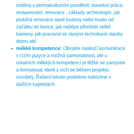
rostliny v permakulturním prostředí; stavební práce,
Situace 4: Plánování studijní schůzky s kamarádem
restaurování, renovace - základy archeologie, jak
před zkouškou
probíhá renovace staré budovy nebo hradu od
Dílčí úkoly: zvážení různých pracovních stylů a rytmů,
začátku do konce, jak nejlépe přemístit velké
naplánování vhodného a efektivního studijního rozvrhu,
kameny, jak pracovat se starými technikami stavby
efektivní a spravedlivé rozdělení povinností, zvážení
domu atd.
dalších zdrojů, pokud se objeví nevyřešený problém.
měkké kompetence:
Obvykle naskočí komunikace
Kompetence: vedení, komunikace, kreativita a řešení
v cizím jazyce a možná samostatnost, ale u
problémů, týmová práce, efektivita, práce s informacemi.
ostatních měkkých kompetencí je těžké se zamyslet
a formulovat, které z nich se během projektu
Situace 5: Ucházení se o zaměstnání a příprava na
rozvíjely. Řešení tohoto problému nabízíme v
pohovor
dalších kapitolách.
Dílčí úkoly: efektivní písemná a ústní komunikace,
analýza náplně práce, schopnost prokázat počítačovou
gramotnost, cílená sebeprezentace, podpora flexibilního
přístupu.
Kompetence: práce s informacemi, počítačová
gramotnost, propagace, efektivita, komunikace, flexibilita.