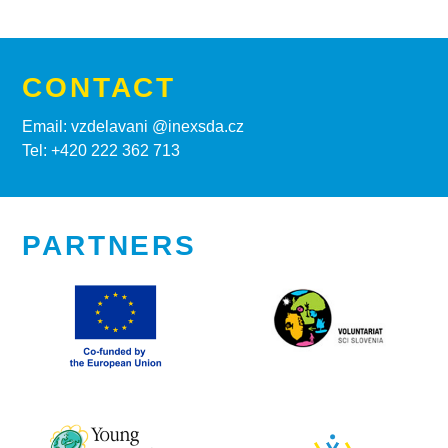
CONTACT
Email: vzdelavani @inexsda.cz
Tel: +420 222 362 713
PARTNERS