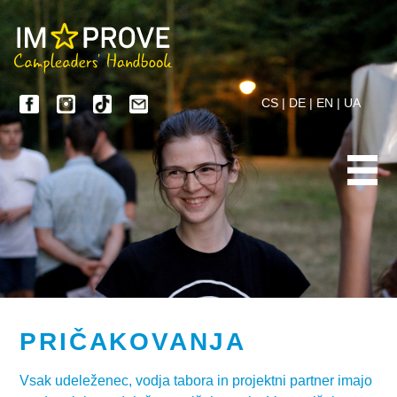
CS
|
DE
|
EN
|
UA
PRIČAKOVANJA
Vsak udeleženec, vodja tabora in projektni partner imajo