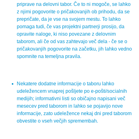
priprave na delovni tabor. Če to ni mogoče, se lahko
z njimi pogovorite o pričakovanjih ob prihodu, da se
prepričate, da je vse na svojem mestu. To lahko
pomaga tudi, če vas projektni partnerji prosijo, da
opravite naloge, ki niso povezane z delovnim
taborom, ali če od vas zahtevajo več dela - če se o
pričakovanjih pogovorite na začetku, jih lahko vedno
spomnite na temeljna pravila.
Nekatere dodatne informacije o taboru lahko
udeležencem vnaprej pošljete po e-pošti/socialnih
medijih; informativni listi so običajno napisani več
mesecev pred taborom in lahko se pojavijo nove
informacije, zato udeležence nekaj dni pred taborom
obvestite o vseh večjih spremembah.