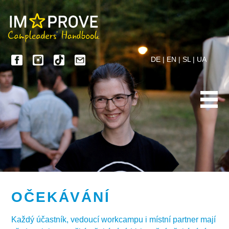
DE
|
EN
|
SL
|
UA
OČEKÁVÁNÍ
Každý účastník, vedoucí workcampu i místní partner mají