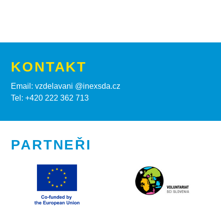
KONTAKT
Email: vzdelavani @inexsda.cz
Tel: +420 222 362 713
PARTNEŘI