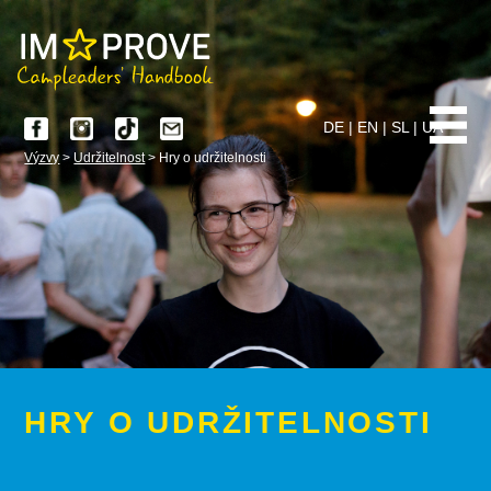
DE
|
EN
|
SL
|
UA
Výzvy
>
Udržitelnost
> Hry o udržitelnosti
HRY O UDRŽITELNOSTI