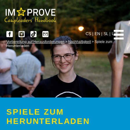
CS
|
EN
|
SL
|
UA
Vorbereitung auf Herausforderungen
>
Nachhaltigkeit
> Spiele zum
Herunterladen
SPIELE ZUM
HERUNTERLADEN