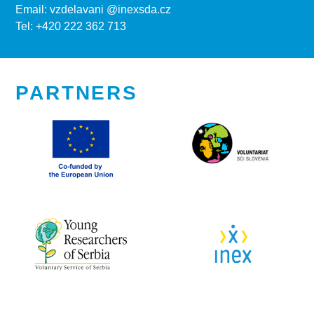
Email: vzdelavani @inexsda.cz
Tel: +420 222 362 713
PARTNERS