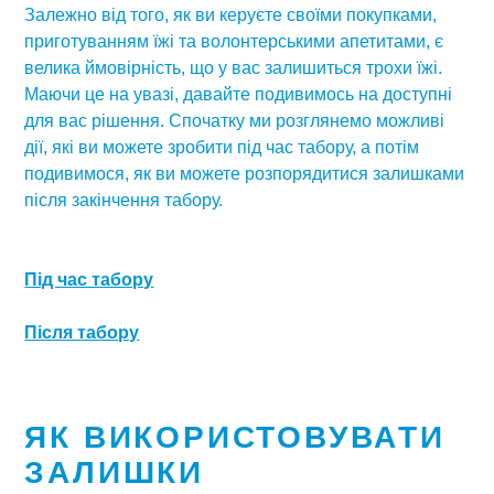
Залежно від того, як ви керуєте своїми покупками,
приготуванням їжі та волонтерськими апетитами, є
велика ймовірність, що у вас залишиться трохи їжі.
Маючи це на увазі, давайте подивимось на доступні
для вас рішення. Спочатку ми розглянемо можливі
дії, які ви можете зробити під час табору, а потім
подивимося, як ви можете розпорядитися залишками
після закінчення табору.
Під час табору
Профілактика
Після табору
Хоча це питання вже розглядалося, так само, як
важливо зменшувати харчові відходи, давайте також
Після закінчення табору настає час сортувати їжу. Як
уникати залишків їжі. Цього можна досягти за
ми вже обговорювали в розділі «Харчові відходи», у
допомогою більш продуманого та передбачливого
вас вже є рішення, що робити з тим, що вже не можна
ЯК ВИКОРИСТОВУВАТИ
підходу до споживання.
їсти. Тепер давайте зосередимося на продуктах, які
ЗАЛИШКИ
Наприклад, один з найважливіших кроків, який ви
ще придатні, і запропонуємо вам кілька ідей.