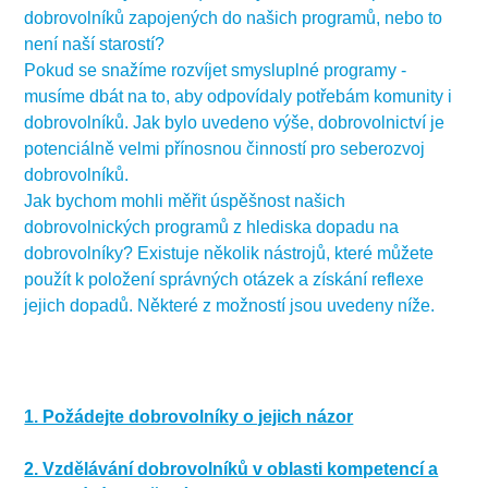
práci v zahraničí se účastníme
interkulturního
dobrovolníků zapojených do našich programů, nebo to
vzdělávání
. K tomu dochází vždy, když se vystavujeme
není naší starostí?
novému prostředí - když jsme "out of the box".
Pokud se snažíme rozvíjet smysluplné programy -
Tím, že se setkáváme s novými lidmi z různých zemí a
musíme dbát na to, aby odpovídaly potřebám komunity i
společenství, vlastně
poznáváme nové souvislosti,
dobrovolníků. Jak bylo uvedeno výše, dobrovolnictví je
země, kultury a to nejdůležitější - sami sebe.
Získané
potenciálně velmi přínosnou činností pro seberozvoj
zkušenosti a znalosti, rozvinuté dovednosti a vše, čeho
dobrovolníků.
díky dobrovolnictví dosáhneme, nám dává zelenou při
Jak bychom mohli měřit úspěšnost našich
hledání práce a kariérním postupu, stejně jako v
dobrovolnických programů z hlediska dopadu na
jakémkoli jiném prostředí.
dobrovolníky? Existuje několik nástrojů, které můžete
Připojte se k dobrovolnické komunitě a uvidíte její
použít k položení správných otázek a získání reflexe
přínosy!
jejich dopadů. Některé z možností jsou uvedeny níže.
1. Požádejte dobrovolníky o jejich názor
(Ne)spokojenost dobrovolníků je důležitým ukazatelem
toho, zda je využíváte správným způsobem. Je pro ně
2. Vzdělávání dobrovolníků v oblasti kompetencí a