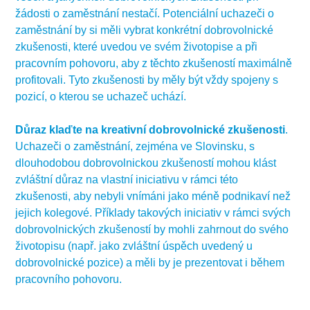
žádosti o zaměstnání nestačí. Potenciální uchazeči o
zaměstnání by si měli vybrat konkrétní dobrovolnické
zkušenosti, které uvedou ve svém životopise a při
pracovním pohovoru, aby z těchto zkušeností maximálně
profitovali. Tyto zkušenosti by měly být vždy spojeny s
pozicí, o kterou se uchazeč uchází.
Důraz klaďte na kreativní dobrovolnické zkušenosti
.
Uchazeči o zaměstnání, zejména ve Slovinsku, s
dlouhodobou dobrovolnickou zkušeností mohou klást
zvláštní důraz na vlastní iniciativu v rámci této
zkušenosti, aby nebyli vnímáni jako méně podnikaví než
jejich kolegové. Příklady takových iniciativ v rámci svých
dobrovolnických zkušeností by mohli zahrnout do svého
životopisu (např. jako zvláštní úspěch uvedený u
dobrovolnické pozice) a měli by je prezentovat i během
pracovního pohovoru.