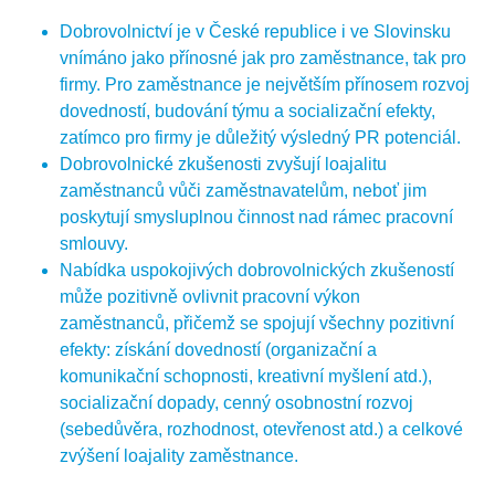
hodnotná a ocení ji.
analýzy dat. Informování o dopadu dobrovolnické práce
Dobrovolnictví je v České republice i ve Slovinsku
ve vaší organizaci vám pomůže udržet si dobrovolníky a
Maunuel Campagnoli, CC BY-SA 4.0
, via Wikimedia
Pro krátkodobé aktivity:
vnímáno jako přínosné jak pro zaměstnance, tak pro
umožní jim cítit se součástí úspěchu.
Commons
firmy. Pro zaměstnance je největším přínosem rozvoj
Před zahájením aktivity představte dobrovolníkům
dovedností, budování týmu a socializační efekty,
aplikaci. Na konci aktivity mohou dobrovolníci aplikaci
zatímco pro firmy je důležitý výsledný PR potenciál.
používat a určit, jaké kompetence získali.
Dobrovolnické zkušenosti zvyšují loajalitu
zaměstnanců vůči zaměstnavatelům, neboť jim
Pro dlouhodobé aktivity:
poskytují smysluplnou činnost nad rámec pracovní
Před zahájením aktivity představte dobrovolníkům
smlouvy.
aplikaci. Pravidelně dobrovolníkům připomínejte a
Nabídka uspokojivých dobrovolnických zkušeností
podporujte je v tom, aby po každé fázi projektu revidovali
může pozitivně ovlivnit pracovní výkon
svůj postup a vyplňovali aplikaci. Na konci aktivity
zaměstnanců, přičemž se spojují všechny pozitivní
mohou dobrovolníci aplikaci použít a shrnout svůj
efekty: získání dovedností (organizační a
pokrok. Budete tak mít jasnou představu o tom, jaký
komunikační schopnosti, kreativní myšlení atd.),
dopad měla vaše aktivita na jejich rozvoj.
socializační dopady, cenný osobnostní rozvoj
(sebedůvěra, rozhodnost, otevřenost atd.) a celkové
zvýšení loajality zaměstnance.