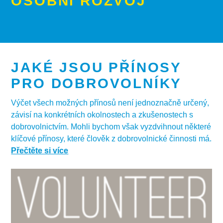
OSOBNÍ ROZVOJ
JAKÉ JSOU PŘÍNOSY
PRO DOBROVOLNÍKY
Výčet všech možných přínosů není jednoznačně určený,
závisí na konkrétních okolnostech a zkušenostech s
dobrovolnictvím. Mohli bychom však vyzdvihnout některé
klíčové přínosy, které člověk z dobrovolnické činnosti má.
Přečtěte si více
Přečtěte si více
Dobrovolnictví zvyšuje sebedůvěru a motivaci a je
smysluplné.
Práce pro věc, ve kterou věříme, ji podporuje a zároveň
posiluje osobní motivaci, která je hnacím motorem k
uspokojující budoucnosti.