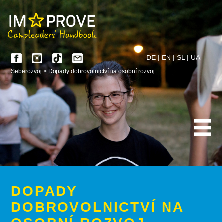
DE
|
EN
|
SL
|
UA
Seberozvoj
> Dopady dobrovolnictví na osobní rozvoj
DOPADY
DOBROVOLNICTVÍ NA