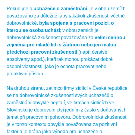
Pokud jde o
uchazeče o zaměstnání
, je v obou zemích
považováno za důležité, aby jakákoli zkušenost, včetně
dobrovolnické,
byla spojena s pracovní pozicí, o
kterou se osoba uchází
; v obou zemích je
dobrovolnická zkušenost považována za
velmi cennou
zejména pro mladé lidi s žádnou nebo jen malou
předchozí pracovní zkušeností
(např. čerstvé
absolventy apod.), kteří tak mohou prokázat dobré
osobní vlastnosti, jako je ochota pracovat nebo
proaktivní přístup.
Na druhou stranu, zatímco firmy sídlící v České republice
se na dobrovolnické zkušenosti svých uchazečů o
zaměstnání obvykle neptají, ve firmách sídlících ve
Slovinsku je dobrovolnictví jedním z často skloňovaných
témat při pracovním pohovoru. Dobrovolnická zkušenost
je v tomto kontextu obvykle považována za pozitivní
faktor a je brána jako výhoda pro uchazeče o