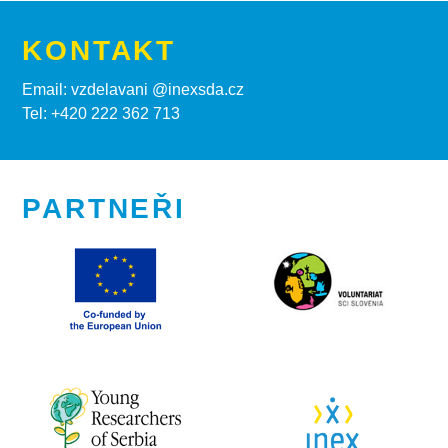
KONTAKT
Email: vzdelavani @inexsda.cz
Tel: +420 222 362 713
PARTNEŘI