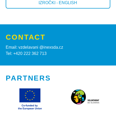
IZROČKI - ENGLISH
CONTACT
Email: vzdelavani @inexsda.cz
Tel: +420 222 362 713
PARTNERS