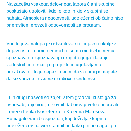
Na začetku vsakega delovnega tabora člani skupine
poskušajo ugotoviti, kdo je kdo in kje v skupini se
nahaja. Atmosfera negotovosti, udeleženci običajno niso
pripravljeni prevzeti odgovornosti za program.
Voditeljeva naloga je ustvariti varno, prijazno okolje z
dejavnostmi, namenjenimi boljšemu medsebojnemu
spoznavanju, spoznavanju drug drugega, dajanju
zadostnih informacij o projektu in ugotavljanju
pričakovanj. To je najlažji način, da skupini pomagate,
da se spozna in začne učinkovito sodelovati.
Ti in drugi nasveti so zajeti v tem gradivu, ki sta ga za
usposabljanje vodij delovnih taborov prvotno pripravili
trenerki Lenka Kostelecka in Katerina Maresova.
Pomagalo vam bo spoznati, kaj doživlja skupina
udeležencev na workcampih in kako jim pomagati pri