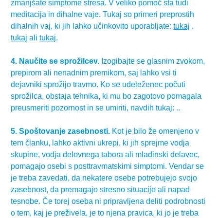
zmanjšate simptome stresa. V veliko pomoč sta tudi
meditacija in dihalne vaje. Tukaj so primeri preprostih
dihalnih vaj, ki jih lahko učinkovito uporabljate:
tukaj
,
tukaj
ali
tukaj
.
4. Naučite se sprožilcev.
Izogibajte se glasnim zvokom,
prepirom ali nenadnim premikom, saj lahko vsi ti
dejavniki sprožijo travmo. Ko se udeleženec počuti
sprožilca, obstaja tehnika, ki mu bo zagotovo pomagala
preusmeriti pozornost in se umiriti, navdih tukaj: ..
5. Spoštovanje zasebnosti.
Kot je bilo že omenjeno v
tem članku, lahko aktivni ukrepi, ki jih sprejme vodja
skupine, vodja delovnega tabora ali mladinski delavec,
pomagajo osebi s posttravmatskimi simptomi. Vendar se
je treba zavedati, da nekatere osebe potrebujejo svojo
zasebnost, da premagajo stresno situacijo ali napad
tesnobe. Če torej oseba ni pripravljena deliti podrobnosti
o tem, kaj je preživela, je to njena pravica, ki jo je treba