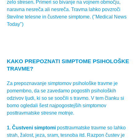
zelo stresen. Primeri so bivanje na vojnem območju,
naravna nesreča ali nesreča. Travma lahko povzroči
številne telesne in čustvene simptome. ("Medical News
Today")
KAKO PREPOZNATI SIMPTOME PSIHOLOŠKE
TRAVME?
Za prepoznavanje simptomov psihološke travme je
pomembno, da se zavedamo pogostih psiholoških
odzivov ljudi, ki so se soočili s travmo. V tem članku si
bomo ogledali šest najpogostejših simptomov
posttravmatske stresne motnje.
1. Čustveni simptomi
posttravmatske travme so lahko
strah, žalost, jeza, sram, tesnoba itd. Razpon čustev je