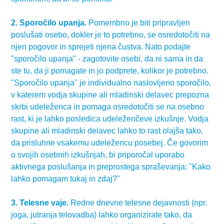
2. Sporočilo upanja.
Pomembno je biti pripravljen
poslušati osebo, dokler je to potrebno, se osredotočiti na
njen pogovor in sprejeti njena čustva. Nato podajte
"sporočilo upanja" - zagotovite osebi, da ni sama in da
ste tu, da ji pomagate in jo podprete, kolikor je potrebno.
"Sporočilo upanja" je individualno naslovljeno sporočilo,
v katerem vodja skupine ali mladinski delavec prepozna
skrbi udeleženca in pomaga osredotočiti se na osebno
rast, ki je lahko posledica udeleženčeve izkušnje. Vodja
skupine ali mladinski delavec lahko to rast olajša tako,
da prisluhne vsakemu udeležencu posebej. Če govorim
o svojih osebnih izkušnjah, bi priporočal uporabo
aktivnega poslušanja in preprostega spraševanja: "Kako
lahko pomagam tukaj in zdaj?"
3. Telesne vaje.
Redne dnevne telesne dejavnosti (npr.
joga, jutranja telovadba) lahko organizirate tako, da