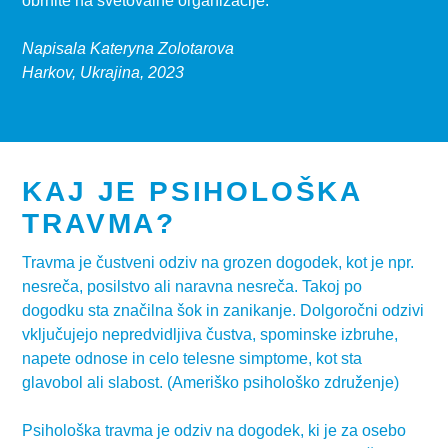
obrnite na svetovalne organizacije.
Napisala Kateryna Zolotarova
Harkov, Ukrajina, 2023
KAJ JE PSIHOLOŠKA
TRAVMA?
Travma je čustveni odziv na grozen dogodek, kot je npr.
nesreča, posilstvo ali naravna nesreča. Takoj po
dogodku sta značilna šok in zanikanje. Dolgoročni odzivi
vključujejo nepredvidljiva čustva, spominske izbruhe,
napete odnose in celo telesne simptome, kot sta
glavobol ali slabost. (Ameriško psihološko združenje)
Psihološka travma je odziv na dogodek, ki je za osebo