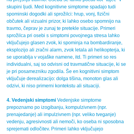
skupini ljudi. Med kognitivne simptome spadajo tudi
spominski dogodki ali sprožilci: hrup, vonj, fizični
občutek ali vizualni prizor, ki lahko osebo spomnijo na
travmo, čeprav je zunaj te pretekle situacije. Primeri
sprožilca pri osebi s simptomi povojnega stresa lahko
vključujejo glasen zvok, ki spominja na bombardiranje,
eksplozijo ali zračni alarm, zvok letala ali helikopterja, ki
se uporablja v vojaške namene, itd. Ti primeri so res
individualni, saj so odvisni od travmatične situacije, ki se
je pri posamezniku zgodila. Še en kognitivni simptom
vključuje derealizacijo: dolga tišina, monoton glas ali
odzivi, ki niso primerni kontekstu ali situaciji.
4. Vedenjski simptomi
Vedenjske simptome
prepoznamo po izogibanju, kompulzivnem (npr.
prenajedanje) ali impulzivnem (npr. veliko tveganje)
vedenju, agresivnosti ali nemoči, ko oseba ni sposobna
sprejemati odločitev. Primeri lahko vključujejo