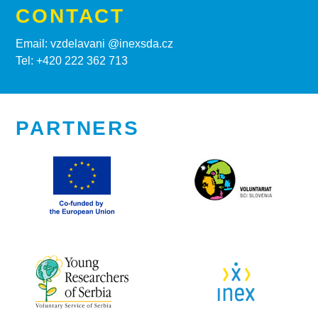
CONTACT
Email: vzdelavani @inexsda.cz
Tel: +420 222 362 713
PARTNERS