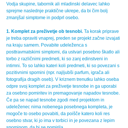
Vodja skupine, tabornik ali mladinski delavec lahko
sprejme naslednje praktične ukrepe, da bi čim bolj
zmanjšal simptome in podprl osebo.
1. Komplet za preživetje ob tesnobi.
Ta korak priprave
je treba opraviti vnaprej, preden se projekt začne izvajati
na kraju samem. Povabite udeleženca s
posttravmatskimi simptomi, da ustvari posebno škatlo ali
torbo z različnimi predmeti, ki so zanj edinstveni in
intimni. To so lahko kateri koli predmeti, ki so povezani s
pozitivnimi spomini (npr. najljubši parfum, igrača ali
fotografija dragih oseb). V kriznem trenutku lahko oseba
odpre svoj komplet za preživetje tesnobe in ga uporabi
za osebno pomiritev in premagovanje napadov tesnobe.
Če pa se napad tesnobe zgodi med projektom in
udeleženec nima nobenega posebnega kompleta, je
mogoče to osebo povabiti, da poišče katero koli res
osebno stvar, ki jo ima v torbici in je povezana z lepim
spominom, da bi se pomirila.