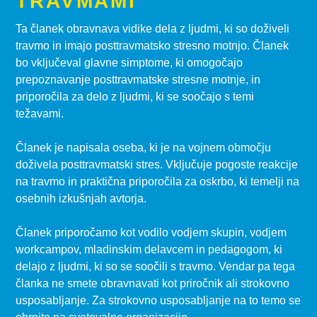
TRAVMAMI
Ta članek obravnava vidike dela z ljudmi, ki so doživeli
travmo in imajo posttravmatsko stresno motnjo. Članek
bo vključeval glavne simptome, ki omogočajo
prepoznavanje posttravmatske stresne motnje, in
priporočila za delo z ljudmi, ki se soočajo s temi
težavami.
Članek je napisala oseba, ki je na vojnem območju
doživela posttravmatski stres. Vključuje pogoste reakcije
na travmo in praktična priporočila za oskrbo, ki temelji na
osebnih izkušnjah avtorja.
Članek priporočamo kot vodilo vodjem skupin, vodjem
workcampov, mladinskim delavcem in pedagogom, ki
delajo z ljudmi, ki so se soočili s travmo. Vendar pa tega
članka ne smete obravnavati kot priročnik ali strokovno
usposabljanje. Za strokovno usposabljanje na to temo se