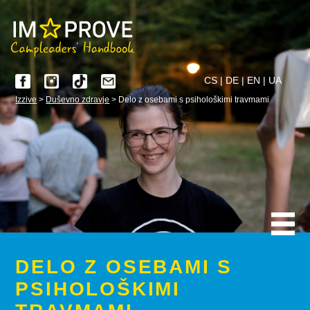
CS
|
DE
|
EN
|
UA
Izzive
>
Duševno zdravje
> Delo z osebami s psihološkimi travmami
DELO Z OSEBAMI S
PSIHOLOŠKIMI