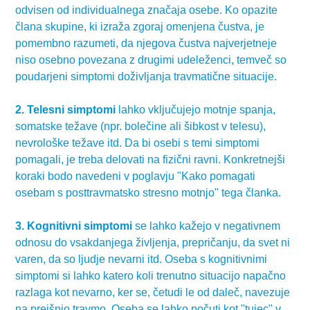
odvisen od individualnega značaja osebe. Ko opazite
člana skupine, ki izraža zgoraj omenjena čustva, je
pomembno razumeti, da njegova čustva najverjetneje
niso osebno povezana z drugimi udeleženci, temveč so
poudarjeni simptomi doživljanja travmatične situacije.
2. Telesni simptomi
lahko vključujejo motnje spanja,
somatske težave (npr. bolečine ali šibkost v telesu),
nevrološke težave itd. Da bi osebi s temi simptomi
pomagali, je treba delovati na fizični ravni. Konkretnejši
koraki bodo navedeni v poglavju "Kako pomagati
osebam s posttravmatsko stresno motnjo" tega članka.
3. Kognitivni simptomi
se lahko kažejo v negativnem
odnosu do vsakdanjega življenja, prepričanju, da svet ni
varen, da so ljudje nevarni itd. Oseba s kognitivnimi
simptomi si lahko katero koli trenutno situacijo napačno
razlaga kot nevarno, ker se, četudi le od daleč, navezuje
na prejšnjo travmo. Oseba se lahko počuti kot "tujec" v