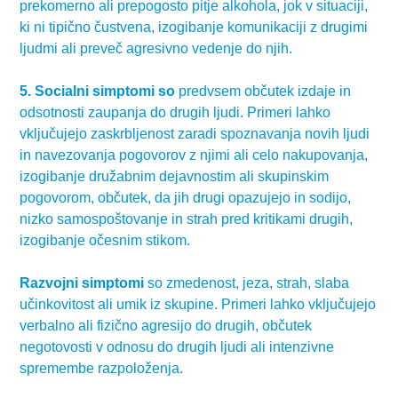
prekomerno ali prepogosto pitje alkohola, jok v situaciji,
ki ni tipično čustvena, izogibanje komunikaciji z drugimi
ljudmi ali preveč agresivno vedenje do njih.
5. Socialni simptomi so
predvsem občutek izdaje in
odsotnosti zaupanja do drugih ljudi. Primeri lahko
vključujejo zaskrbljenost zaradi spoznavanja novih ljudi
in navezovanja pogovorov z njimi ali celo nakupovanja,
izogibanje družabnim dejavnostim ali skupinskim
pogovorom, občutek, da jih drugi opazujejo in sodijo,
nizko samospoštovanje in strah pred kritikami drugih,
izogibanje očesnim stikom.
Razvojni simptomi
so zmedenost, jeza, strah, slaba
učinkovitost ali umik iz skupine. Primeri lahko vključujejo
verbalno ali fizično agresijo do drugih, občutek
negotovosti v odnosu do drugih ljudi ali intenzivne
spremembe razpoloženja.