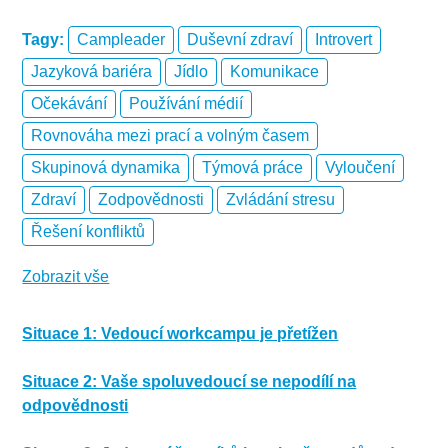
Tagy:
Campleader
Duševní zdraví
Introvert
Jazyková bariéra
Jídlo
Komunikace
Očekávání
Používání médií
Rovnováha mezi prací a volným časem
Skupinová dynamika
Týmová práce
Vyloučení
Zdraví
Zodpovědnosti
Zvládání stresu
Řešení konfliktů
Zobrazit vše
Situace 1: Vedoucí workcampu je přetížen
-
Situace 2: Vaše spoluvedoucí se nepodílí na
odpovědnosti
Tagy:
Campleader, Zvládání stresu , Duševní zdraví
-