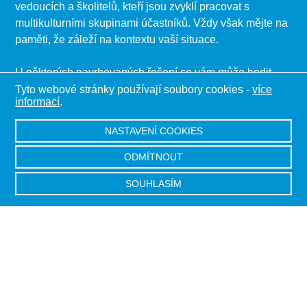
vedoucích a školitelů, kteří jsou zvyklí pracovat s
multikulturními skupinami účastníků. Vždy však mějte na
paměti, že záleží na kontextu vaší situace.
U některých navrhovaných řešení se vám může hodit
také projít si hlavní zásady
nenásilné komunikace
a
Tyto webové stránky používají soubory cookies -
více
informací
.
vysvětlení, abyste lépe porozuměli
různým očekáváním
ze strany účastníků, vedoucích a místních partnerů.
NASTAVENÍ COOKIES
Vyberte si jeden nebo několik tagů, které vás zajímají, a
ODMÍTNOUT
projděte si popisy situací a nahrané scénky o
SOUHLASÍM
konkrétních možných problémech a způsobech jejich
řešení.