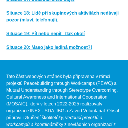
Tagy:
Očekávání, Komunikace, Týmová práce, Řešení
pomoc.
-
Tagy:
Jídlo, Komunikace
konfliktů
Situace 18: Lidé při skupinových aktivitách nedávají
pozor (mluví, telefonují).
-
Tagy:
Řešení konfliktů, Vyloučení, Zodpovědnosti
Situace 19: Pít nebo nepít - tlak okolí
Tagy:
Komunikace, Vyloučení, Používání médií
Co se stalo:
Večer sedí skupinka lidí u stolu. Jsou uvolnění, smějí se,
Situace 20: Maso jako jediná možnost?!
konverzují. Jeden člověk přinese lahev místního
Co se stalo:
alkoholu a snaží se přesvědčit ostatní, aby se s ním
Je čas oběda, skupina dobrovolníků a místní partner mají
napili.
společný oběd. Jídlo je veganské, všichni jsou spokojeni
až na jednoho účastníka, který vyžaduje masitý pokrm.
Tato část webových stránek byla připravena v rámci
Návrhy řešení:
projektů Peacebuilding through Workcamps (PEWO) a
Návrhy řešení:
Mutual Understanding through Stereotype Overcoming,
Říct ne je v pořádku.
Cultural Awareness and International Cooperation
Pomůže mluvit vlídně a jednoznačně.
Nemusíte se hádat.
(MOSAIC), který v letech 2022-2025 realizovaly
Podpořte se navzájem, zvlášť když někdo řekne ne.
Buďte vlídní, buďte jasní.
organizace INEX - SDA, IBG a Zavod Voluntariat. Obsah
Navrhněte alternativní řešení, např. připít si čajem.
Vysvětlete mu, že každý má své potřeby a takto
připravili zkušení školitelé
ky, vedoucí projektů a
můžeme jíst všichni společně.
workcampů a koordinátoři
ky z nevládních organizací z
Nechte ho ochutnat, že i veganské jídlo je dobré.