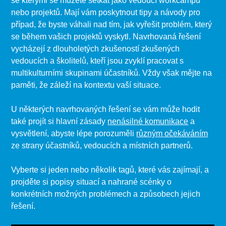
se kterými se můžete setkat jako vedoucí workcampů
nebo projektů. Mají vám poskytnout tipy a návody pro
případ, že byste váhali nad tím, jak vyřešit problém, který
se během vašich projektů vyskytl. Navrhovaná řešení
vycházejí z dlouholetých zkušeností zkušených
vedoucích a školitelů, kteří jsou zvyklí pracovat s
multikulturními skupinami účastníků. Vždy však mějte na
paměti, že záleží na kontextu vaší situace.
U některých navrhovaných řešení se vám může hodit
také projít si hlavní zásady
nenásilné komunikace
a
vysvětlení, abyste lépe porozuměli
různým očekáváním
ze strany účastníků, vedoucích a místních partnerů.
Vyberte si jeden nebo několik tagů, které vás zajímají, a
projděte si popisy situací a nahrané scénky o
konkrétních možných problémech a způsobech jejich
řešení.