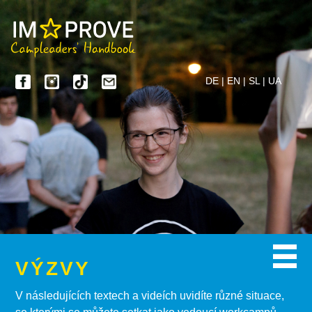
DE
|
EN
|
SL
|
UA
VÝZVY
V následujících textech a videích uvidíte různé situace,