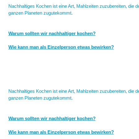
Nachhaltiges Kochen ist eine Art, Mahlzeiten zuzubereiten, die 
ganzen Planeten zugutekommt.
Warum sollten wir nachhaltiger kochen?
Ein Viertel – 26 % – der Gasemissionen wird durch Lebensmittel 
Wie kann man als Einzelperson etwas bewirken?
der Landwirtschaft (z.B. Einsatz von Düngemitteln und Treibstof
Ursachen sind die Produktion von Verpackungen, Lebensmittel
Ändere deine Einkaufsgewohnheiten in Einkaufsagenda
“Die Umstellung auf eine pflanzliche Ernährung kann den j
Tonnen bei einer veganen Ernährung oder bis zu 1,5 Tonnen b
Nachhaltiges Kochen ist eine Art, Mahlzeiten zuzubereiten, die 
ganzen Planeten zugutekommt.
Vegetarisch? Okay, aber welche Diäten?
Warum sollten wir nachhaltiger kochen?
Ein Viertel – 26 % – der Gasemissionen wird durch Lebensmittel 
Wie kann man als Einzelperson etwas bewirken?
der Landwirtschaft (z.B. Einsatz von Düngemitteln und Treibstof