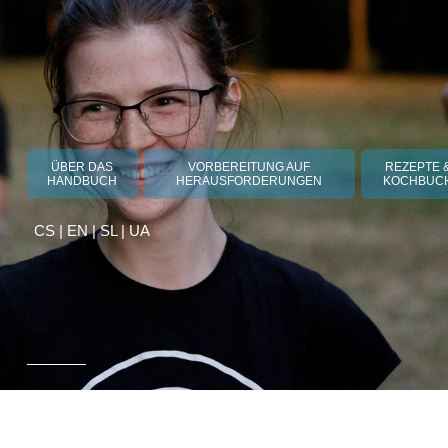
ÜBER DAS
VORBEREITUNG AUF
REZEPTE 
HANDBUCH
HERAUSFORDERUNGEN
KOCHBUC
CS
|
EN
|
SL
|
UA