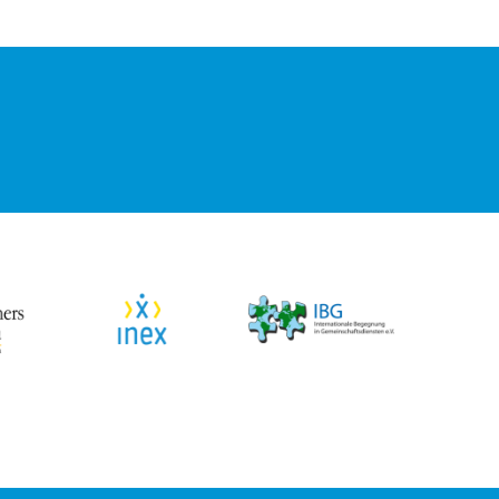
verschwendung sowie Kühlung und Transport.
ährlichen CO2-Fußabdruck einer Person um bis zu 2,1
ei Vegetariern verringern.” (United Nations)
Lebensmittel weniger Wasser, Land und Energie für
Rinder viel Methan.
annel)
en ausprobieren möchte?