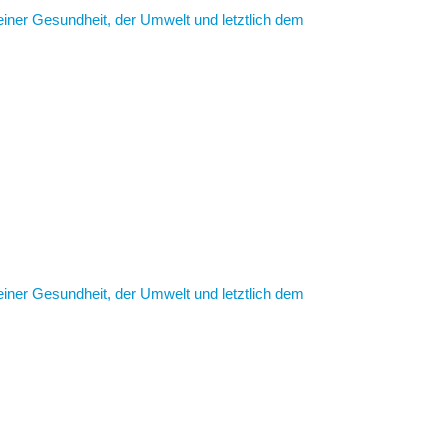
deiner Gesundheit, der Umwelt und letztlich dem
verursacht (Richie, 2019). Das liegt hauptsächlich an
f) und der Landnutzung (z.B. Abholzung). Andere
verschwendung sowie Kühlung und Transport.
ährlichen CO2-Fußabdruck einer Person um bis zu 2,1
ei Vegetariern verringern.” (United Nations)
deiner Gesundheit, der Umwelt und letztlich dem
verursacht (Richie, 2019). Das liegt hauptsächlich an
f) und der Landnutzung (z.B. Abholzung). Andere