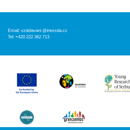
Ursachen sind die Produktion von Verpackungen, Lebensmittel
Ändere deine Einkaufsgewohnheiten in Einkaufsagenda
“Die Umstellung auf eine pflanzliche Ernährung kann den j
Tonnen bei einer veganen Ernährung oder bis zu 1,5 Tonnen b
Email: vzdelavani @inexsda.cz
Tel: +420 222 362 713
Vegetarisch? Okay, aber welche Diäten?
Quelle: (United Nations)
Im Vergleich zu tierischen Lebensmitteln benötigen pflanzliche 
ihren Anbau und sind daher nachhaltiger. Außerdem produzieren 
Quelle: (Harvard Health Publishing, 2020) und (Better Health Ch
Was sollte ich tun, wenn ich eine der oben genannten Diät