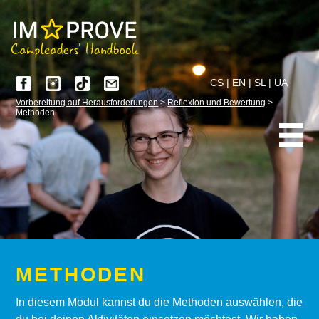
CS
|
EN
|
SL
|
UA
Vorbereitung auf Herausforderungen
>
Reflexion und Bewertung
>
Methoden
METHODEN
In diesem Modul kannst du die Methoden auswählen, die