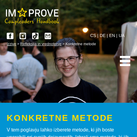
CS
|
DE
|
EN
|
UA
Izzive
>
Refleksija in vrednotenje
> Konkretne metode
KONKRETNE METODE
V tem poglavju lahko izberete metode, ki jih boste